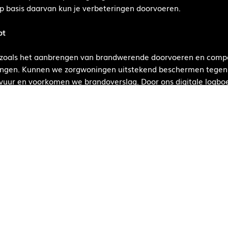
Op basis daarvan kun je verbeteringen doorvoeren.
pt
s, zoals het aanbrengen van brandwerende doorvoeren en comp
ingen. Kunnen we zorgwoningen uitstekend beschermen tegen 
vuur en voorkomen we brandoverslag. Door ons digitale logboek
n verricht en welke maatregelen er zijn genomen. Vertrouw 
ver brandveiligheid in de zorg
ing brandveilig maken? Kies dan voor De Brandmeesters, meeste
gesprek
raag meer informatie?