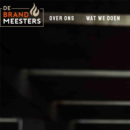
over ons
wat we doen