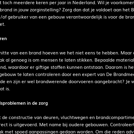
rt toch meerdere keren per jaar in Nederland. Wil je voorkom
 brand in jouw zorginstelling? Zorg dan dat je voldoet aan het
/of gebruiker van een gebouw verantwoordelijk is voor de bran
et.
eren
hitte van een brand hoeven we het niet eens te hebben. Maar
aak al genoeg is om mensen te laten stikken. Bepaalde materia
and, waardoor er giftige stoffen kunnen ontstaan. Daarom is he
 gebouw te laten controleren door een expert van De Brandmee
de en zijn er wel brandwerende doorvoeren aangebracht? Je wil
at is.
sproblemen in de zorg
de constructie van deuren, vluchtwegen en brandcompartime
orrect is uitgevoerd. Met name bij oudere gebouwen. Controlee
k met spoed aanpassingen gedaan worden. Om die reden advis