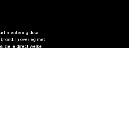
artimentering door
brand. In overleg met
 zie je direct welke
op de meesters in
rs in brandpreventie.