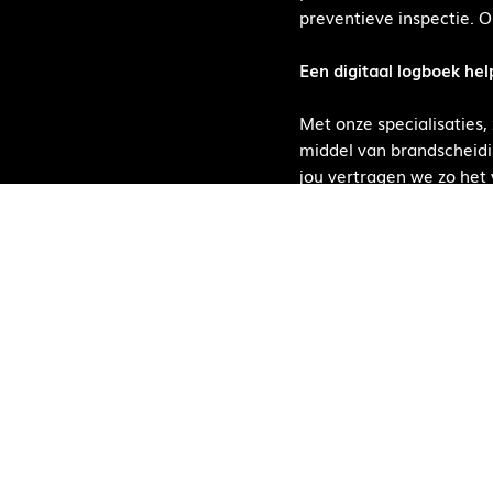
preventieve inspectie. 
Een digitaal logboek hel
Met onze specialisatie
middel van brandscheid
jou vertragen we zo het 
werkzaamheden we hebbe
brandpreventie!
Wij adviseren je graag o
Wil je jouw zorginstell
Vrijblijvend advies
Heb je vragen of wil je g